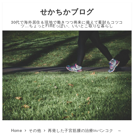
せかちかブログ
30代で海外居住＆現地で働きつつ将来に備えて蓄財もコツコ
ツ…ちょっとFIREっぽい、いいとこ取りな暮らし
Home
その他
再発した子宮筋腫の治療inバンコク ～