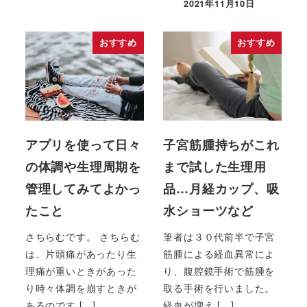
2021年11月10日
おすすめ
おすすめ
アプリを使って日々
子宮筋腫持ちがこれ
の体調や生理周期を
まで試した生理用
管理してみてよかっ
品…月経カップ、吸
たこと
水ショーツなど
さちらむです。 さちらむ
筆者は３０代前半で子宮
は、片頭痛があったり生
筋腫による経血異常によ
理痛が重いときがあった
り、腹腔鏡手術で筋腫を
り時々体調を崩すときが
取る手術を行いました。
あるのです […]
経血が増え […]